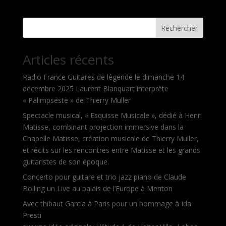
« Entrées précédentes
Rechercher
Articles récents
Radio France Guitares de légende le dimanche 14
décembre 2025 Laurent Blanquart interprète
« Palimpseste » de Thierry Muller
Spectacle musical, « Esquisse Musicale », dédié à Henri
Matisse, combinant projection immersive dans la
Chapelle Matisse, création musicale de Thierry Muller,
et récits sur les rencontres entre Matisse et les grands
guitaristes de son époque.
Concerto pour guitare et trio jazz piano de Claude
Bolling un Live au palais de l’Europe à Menton
Avec thibaut Garcia à Paris pour un hommage à Ida
Presti