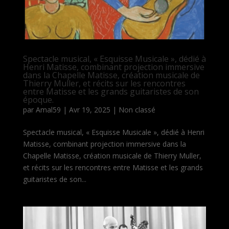
Spectacle musical, « Esquisse Musicale », dédié à
Henri Matisse, combinant projection immersive
dans la Chapelle Matisse, création musicale de
Thierry Muller, et récits sur les rencontres
entre Matisse et les grands guitaristes de son
époque.
par
Amal59
|
Avr 19, 2025
|
Non classé
Spectacle musical, « Esquisse Musicale », dédié à Henri
Matisse, combinant projection immersive dans la
Chapelle Matisse, création musicale de Thierry Muller,
et récits sur les rencontres entre Matisse et les grands
guitaristes de son...